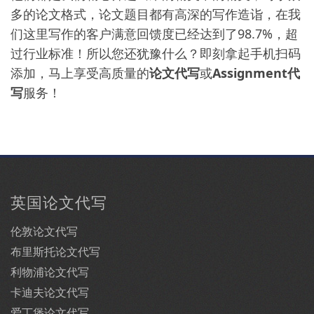
多的论文格式，论文题目都有高深的写作造诣，在我
们这里写作的客户满意回馈度已经达到了98.7%，超
过行业标准！所以您还犹豫什么？即刻拿起手机扫码
添加，马上享受高质量的
论文代写
或
Assignment代
写
服务！
英国论文代写
伦敦论文代写
布里斯托论文代写
利物浦论文代写
卡迪夫论文代写
爱丁堡论文代写