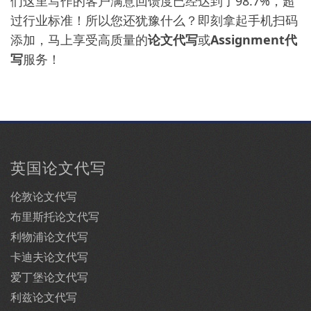
们这里写作的客户满意回馈度已经达到了98.7%，超
过行业标准！所以您还犹豫什么？即刻拿起手机扫码
添加，马上享受高质量的
论文代写
或
Assignment代
写
服务！
英国论文代写
伦敦论文代写
布里斯托论文代写
利物浦论文代写
卡迪夫论文代写
爱丁堡论文代写
利兹论文代写