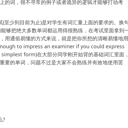
上的词，很不寻常的例子或者诡异的逻辑才能够打动考
考试(至少到目前为止)是对学生有词汇量上面的要求的。换
我们能够把绝大多数单词都运用得很熟练，在考试里面拿到
，用通俗易懂的方式来说，就是把你所想的清晰易懂地
 to impress an examiner if you could express
tly in the simplest form)在大部分同学刚开始背的基础词汇里面
重要的单词，问题不过是大家不会熟练并有效地使用罢
么?