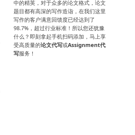
中的精英，对于众多的论文格式，论文
，
题目都有高深的写作造诣，在我们这里
写作的客户满意回馈度已经达到了
98.7%，超过行业标准！所以您还犹豫
什么？即刻拿起手机扫码添加，马上享
生
受高质量的
论文代写
或
Assignment代
们
写
服务！
同
进