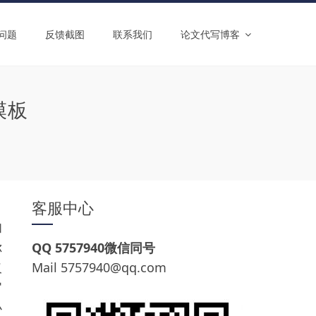
问题
反馈截图
联系我们
论文代写博客
模板
客服中心
和
你
QQ 5757940微信同号
仅
Mail
5757940@qq.com
官
小