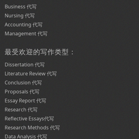
Business 代写
Nursing 代写
Accounting 代写
Management 代写
最受欢迎的写作类型：
Dissertation 代写
Literature Review 代写
Conclusion 代写
Proposals 代写
Essay Report 代写
Research 代写
Reflective Essays代写
Research Methods 代写
Data Analysis 代写