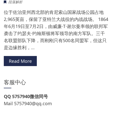
段落解析
位于佐治亚州西北部的肯尼索山国家战场公园占地
2,965英亩，保留了亚特兰大战役的内战战场。 1864
年6月19日至7月2日，由威廉·T·谢尔曼率领的联邦军
袭击了约瑟夫·约翰斯顿将军领导的南方军队。三千
名联盟部队下降，而刚刚只有500名同盟军，但这只
是边缘胜利，…
Read More
客服中心
QQ 5757940微信同号
Mail
5757940@qq.com