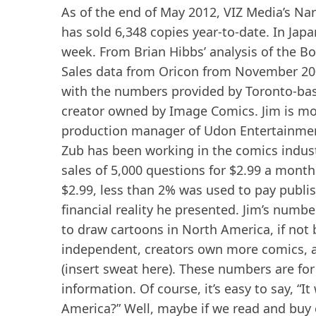
As of the end of May 2012, VIZ Media’s Nar
has sold 6,348 copies year-to-date. In Jap
week. From Brian Hibbs’ analysis of the 
Sales data from Oricon from November 20
with the numbers provided by Toronto-based
creator owned by Image Comics. Jim is more
production manager of Udon Entertainment
Zub has been working in the comics industr
sales of 5,000 questions for $2.99 ​​a mont
$2.99, less than 2% was used to pay publis
financial reality he presented. Jim’s nu
to draw cartoons in North America, if not 
independent, creators own more comics, an
(insert sweat here). These numbers are f
information. Of course, it’s easy to say, “I
America?” Well, maybe if we read and buy 