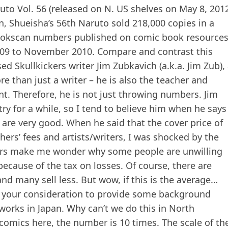
uto Vol. 56 (released on N. US shelves on May 8, 201
an, Shueisha’s 56th Naruto sold 218,000 copies in a
Bookscan numbers published on comic book resources
09 to November 2010. Compare and contrast this
 Skullkickers writer Jim Zubkavich (a.k.a. Jim Zub),
 than just a writer – he is also the teacher and
. Therefore, he is not just throwing numbers. Jim
y for a while, so I tend to believe him when he says
h are very good. When he said that the cover price of
hers’ fees and artists/writers, I was shocked by the
mbers make me wonder why some people are unwilling
because of the tax on losses. Of course, there are
d many sell less. But wow, if this is the average…
or your consideration to provide some background
t works in Japan. Why can’t we do this in North
comics here, the number is 10 times. The scale of th