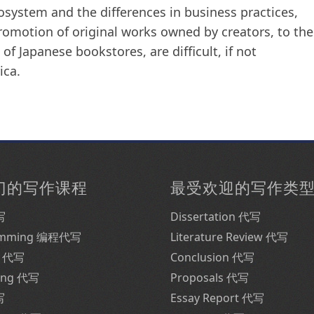
osystem and the differences in business practices,
promotion of original works owned by creators, to the
of Japanese bookstores, are difficult, if not
ica.
门的写作课程
最受欢迎的写作类
写
Dissertation 代写
amming 编程代写
Literature Review 代写
e 代写
Conclusion 代写
ing 代写
Proposals 代写
写
Essay Report 代写