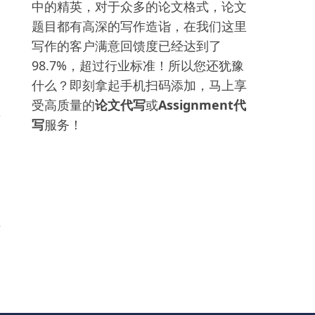
中的精英，对于众多的论文格式，论文
不
题目都有高深的写作造诣，在我们这里
写作的客户满意回馈度已经达到了
98.7%，超过行业标准！所以您还犹豫
什么？即刻拿起手机扫码添加，马上享
的
受高质量的
论文代写
或
Assignment代
要
写
服务！
处
是
样