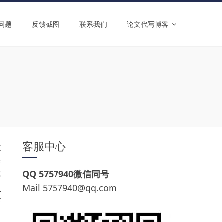
问题
反馈截图
联系我们
论文代写博客
客服中心
没
每
本
QQ 5757940微信同号
且
Mail
5757940@qq.com
巧