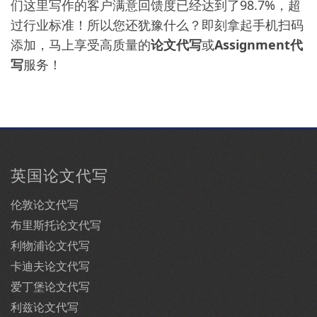
们这里写作的客户满意回馈度已经达到了98.7%，超
过行业标准！所以您还犹豫什么？即刻拿起手机扫码
添加，马上享受高质量的
论文代写
或
Assignment代
写
服务！
英国论文代写
伦敦论文代写
布里斯托论文代写
利物浦论文代写
卡迪夫论文代写
爱丁堡论文代写
利兹论文代写